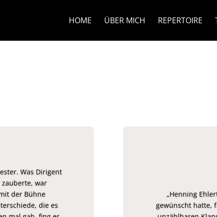
HOME
ÜBER MICH
REPERTOIRE
ster. Was Dirigent
 zauberte, war
mit der Bühne
„Henning Ehlert
terschiede, die es
gewünscht hatte, 
n mal gab, fing er
unzählbaren Klan