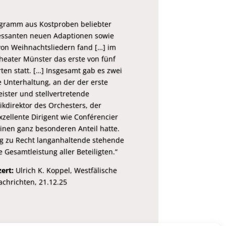
ogramm aus Kostproben beliebter
ressanten neuen Adaptionen sowie
on Weihnachtsliedern fand […] im
heater Münster das erste von fünf
en statt. […] Insgesamt gab es zwei
 Unterhaltung, an der der erste
ister und stellvertretende
kdirektor des Orchesters, der
zellente Dirigent wie Conférencier
einen ganz besonderen Anteil hatte.
ig zu Recht langanhaltende stehende
 Gesamtleistung aller Beteiligten.“
ert:
Ulrich K. Koppel, Westfälische
achrichten, 21.12.25