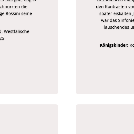
schnurrten die
den Kontrasten vo
ge Rossini seine
später eiskalten 
war das Sinfoni
lauschendes u
, Westfälische
25
Königskinder:
Ro