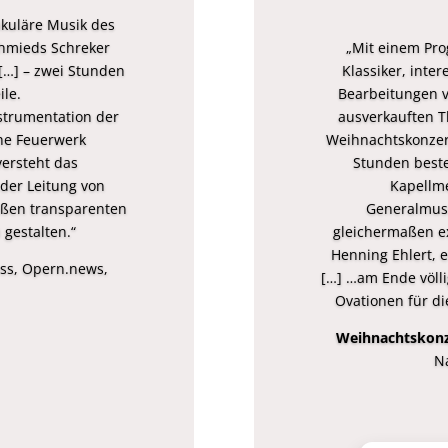
akuläre Musik des
hmieds Schreker
„Mit einem Pr
 […] – zwei Stunden
Klassiker, inte
le.
Bearbeitungen v
strumentation der
ausverkauften T
che Feuerwerk
Weihnachtskonzert
versteht das
Stunden beste
 der Leitung von
Kapellme
aßen transparenten
Generalmusi
 gestalten.“
gleichermaßen ex
Henning Ehlert, 
ass, Opern.news,
[…] …am Ende völl
Ovationen für die
Weihnachtskonz
N